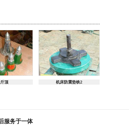
线咨询
在线咨询
千斤顶
机床防震垫铁2
平
售后服务于一体