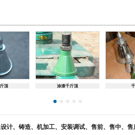
咨询
在线咨询
在
斤顶
涂漆千斤顶
 集设计、铸造、机加工、安装调试、售前、售中、