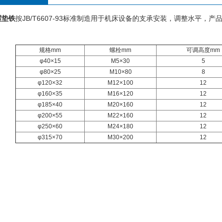
震垫铁
按JB/T6607-93标准制造用于机床设备的支承安装，调整水平，
规格mm
螺栓mm
可调高度mm
φ40×15
M5×30
5
φ80×25
M10×80
8
φ120×32
M12×100
12
φ160×35
M16×120
12
φ185×40
M20×160
12
φ200×55
M22×160
12
φ250×60
M24×180
12
φ315×70
M30×200
12