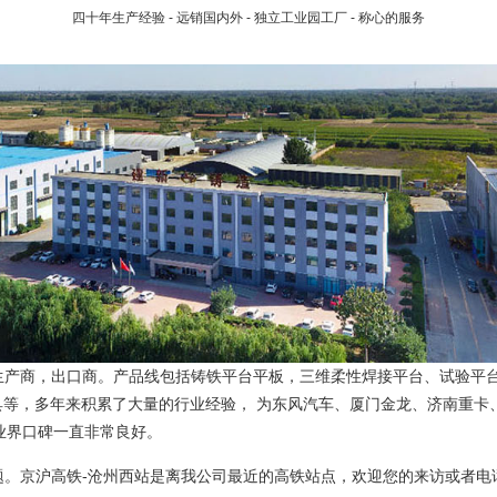
四十年生产经验 - 远销国内外 - 独立工业园工厂 - 称心的服务
产商，出口商。产品线包括铸铁平台平板，三维柔性焊接平台、试验平台
具等，多年来积累了大量的行业经验， 为东风汽车、厦门金龙、济南重
业界口碑一直非常良好。
题。京沪高铁-沧州西站是离我公司最近的高铁站点，欢迎您的来访或者电