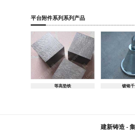
平台附件系列系列产品
在线咨询
在线
等高垫铁
镀铬千
建新铸造 -