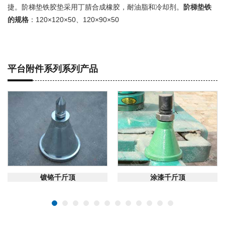
捷。阶梯垫铁胶垫采用丁腈合成橡胶，耐油脂和冷却剂。
阶梯垫铁
的规格
：120×120×50、120×90×50
平台附件系列系列产品
在线咨询
在线咨询
镀铬千斤顶
涂漆千斤顶