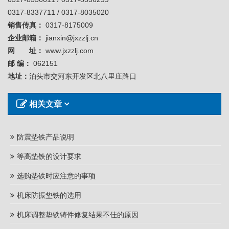
0317-8337711 / 0317-8035020
销售传真：
0317-8175009
企业邮箱：
jianxin@jxzzlj.cn
网 址：
www.jxzzlj.com
邮 编：
062151
地址：
泊头市交河东开发区北八里庄路口
相关文章
防震垫铁产品说明
等高垫铁的设计要求
选购垫铁时应注意的事项
机床防振垫铁的选用
机床调整垫铁铸件修复结果不佳的原因