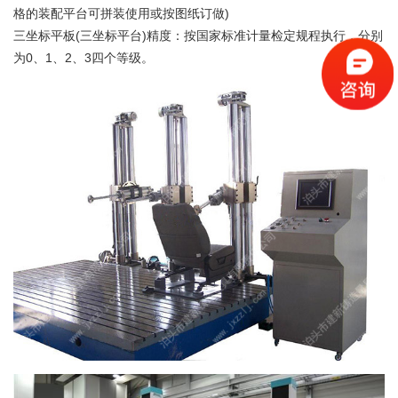
格的装配平台可拼装使用或按图纸订做)
三坐标平板(三坐标平台)精度：按国家标准计量检定规程执行，分别
为0、1、2、3四个等级。