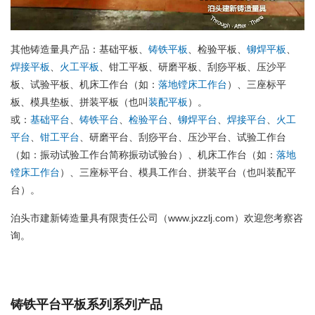
其他铸造量具产品：基础平板、
铸铁平板
、检验平板、
铆焊平板
、
焊接平板
、
火工平板
、钳工平板、研磨平板、刮痧平板、压沙平
板、试验平板、机床工作台（如：
落地镗床工作台
）、三座标平
板、模具垫板、拼装平板（也叫
装配平板
）。
或：
基础平台
、
铸铁平台
、
检验平台
、
铆焊平台
、
焊接平台
、
火工
平台
、
钳工平台
、研磨平台、刮痧平台、压沙平台、试验工作台
（如：振动试验工作台简称振动试验台）、机床工作台（如：
落地
镗床工作台
）、三座标平台、模具工作台、拼装平台（也叫装配平
台）。
泊头市建新铸造量具有限责任公司（www.jxzzlj.com）欢迎您考察咨
询。
铸铁平台平板系列系列产品