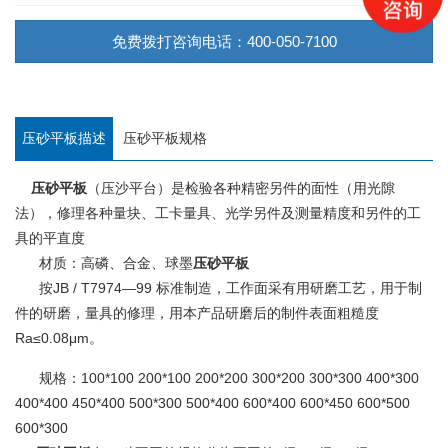
免费拨打咨询电话：400-050-7100
压砂平板描述
压砂平板规格
压砂平板
（压沙平台）是检验各种精密另件的面性（用光隙
法），修理各种量块、工卡量具、光学另件及测量精度和另件的工
具的平直度
材质：高磷、合金、球墨
压砂平板
按JB / T7974—99 标准制造，工作面采有用研磨工艺，用于制
件的研磨，量具的修理，用本产品研磨后的制件表面粗糙度
Ra≤0.08μm。
规格：100*100 200*100 200*200 300*200 300*300 400*300
400*400 450*400 500*300 500*400 600*400 600*450 600*500
600*300