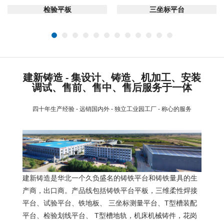
在线咨询
在线咨询
检验平板
三坐标平台
建新铸造 - 集设计、铸造、机加工、安装
调试、售前、售中、售后服务于一体
四十年生产经验 - 远销国内外 - 独立工业园工厂 - 称心的服务
建新铸造是华北一个久负盛名的铸铁平台和铸铁量具的生
产商，出口商。产品线包括铸铁平台平板，三维柔性焊接
平台、试验平台、铁地板、 三坐标测量平台、T型槽装配
平台、检验划线平台、 T型槽地轨，机床机械铸件，花岗