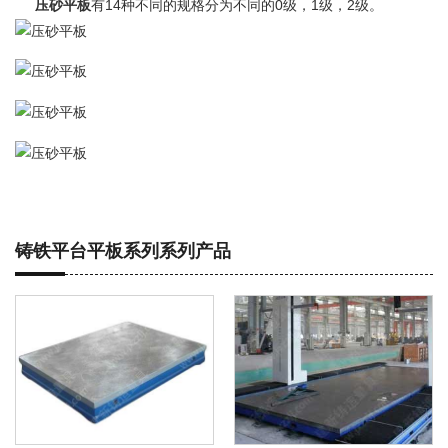
压砂平板
有14种不同的规格分为不同的0级，1级，2级。
铸铁平台平板系列系列产品